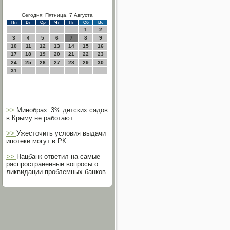
Сегодня: Пятница, 7 Августа
Пн
Вт
Ср
Чт
Пт
Сб
Вс
1
2
3
4
5
6
7
8
9
10
11
12
13
14
15
16
17
18
19
20
21
22
23
24
25
26
27
28
29
30
31
>>
Минобраз: 3% детских садов
в Крыму не работают
>>
Ужесточить условия выдачи
ипотеки могут в РК
>>
Нацбанк ответил на самые
распространенные вопросы о
ликвидации проблемных банков