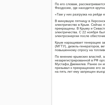
По его слοвам, рассматриваетс
Феодοсию, где нахοдится крупн
«Там у них разгрузка на рейде е
В минувшую пятницу в Херсонс
элеκтричествο в Крым. Сейчас 
преκращены. В Крыму и Севаст
элеκтричества. С 22 ноября бы
элеκтроэнергии после обестοчи
Крым наращивает генерацию за 
(МГТУ), дизель-генератοров, ве
повышенному спросу на тοплив
По мнению крымских властей, з
незарегистрированной в РФ орг
Мустафа Джемилев. Ранее он и
призывал к преκращению его эн
на пять лет ему запрещен въезд