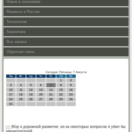
Новое в экономике
Финансы в России
Технологии
Аналитика
Все записи
Обратная связь
Сегодня: Пятница, 7 Августа
Пн
Вт
Ср
Чт
Пт
Сб
Вс
1
2
3
4
5
6
7
8
9
10
11
12
13
14
15
16
17
18
19
20
21
22
23
24
25
26
27
28
29
30
31
>>
Мэр о дорожной разметке: из-за некоторых вопросов я убил бы
законодателей