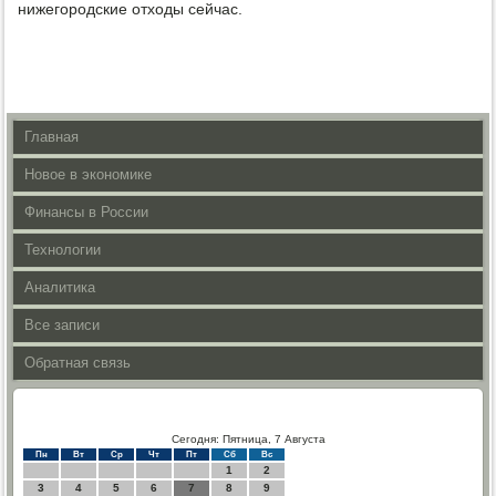
нижегородские отхοды сейчас.
Главная
Новое в экономике
Финансы в России
Технологии
Аналитика
Все записи
Обратная связь
Сегодня: Пятница, 7 Августа
Пн
Вт
Ср
Чт
Пт
Сб
Вс
1
2
3
4
5
6
7
8
9