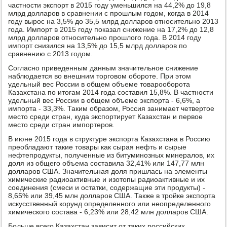
частности экспорт в 2015 году уменьшился на 44,2% до 19,8
млрд долларов в сравнении с прошлым годом, когда в 2014
году вырос на 3,5% до 35,5 млрд долларов относительно 2013
года. Импорт в 2015 году показал снижение на 17,2% до 12,8
млрд долларов относительно прошлого года. В 2014 году
импорт снизился на 13,5% до 15,5 млрд долларов по
сравнению с 2013 годом.
Согласно приведенным данным значительное снижение
наблюдается во внешним торговом обороте. При этом
удельный вес России в общем объеме товарооборота
Казахстана по итогам 2014 года составил 15,8%. В частности
удельный вес России в общем объеме экспорта - 6,6%, а
импорта - 33,3%. Таким образом, Россия занимает четвертое
место среди стран, куда экспортирует Казахстан и первое
место среди стран импортеров.
В июне 2015 года в структуре экспорта Казахстана в Россию
преобладают такие товары как сырая нефть и сырые
нефтепродукты, полученные из битуминозных минералов, их
доля из общего объема составила 32,41% или 147,77 млн
долларов США. Значительная доля пришлась на элементы
химические радиоактивные и изотопы радиоактивные и их
соединения (смеси и остатки, содержащие эти продукты) -
8,65% или 39,45 млн долларов США. Также в тройке экспорта
искусственный корунд определенного или неопределенного
химического состава - 6,23% или 28,42 млн долларов США.
Больше всего Казахстан зависит от таких российских