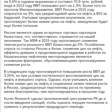
на 0,6% в годовом выражении и составил 70,9 трлн. рублей,
когда в 2013 году ВВП показывал рост на 1,3%. Более того по
прогнозу Минэкономразвития, ВВП России в 2015 году
сократится на 3%, при среднегодовой цены на нефть в $50 за
баррелей. Учитывая предположения аналитиков, что
прогнозируют более низкие цены на нефть, замедление будет
еще более сильным.
Россия является одним из крупных торговых партнеров
Казахстана, что, соответственно, отражается на нашей
экономике. Так МВФ в 2015 году прогнозирует снижение
темпов роста реального ВВП Казахстана до 2%. Ослабление
спроса со стороны России и Китая, снижение цен на нефть,
эффекты доверия и продолжающиеся задержки в работах по
Кашаганскому нефтяному месторождению являются
основными факторами, обусловливающими прогнозируемое
снижение роста.
В следующем году прогнозируется повышение роста ВВП до
3,25%, но при условии постепенного восстановления цен на
нефть и внешнего спроса. Однако, если учитывать влияние
более низких цен на нефть и сохранение низких темпов роста
в России, среднесрочные перспективы роста по-прежнему
менее благоприятны, чем прогнозировалось в прошлом году.
Kursiv Research сделал экономический срез развития РК до и
после введения санкций, чтобы оценить текущее положение и
сравнить с результатами предыдущего периода.