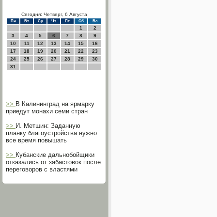
Сегодня: Четверг, 6 Августа
Пн
Вт
Ср
Чт
Пт
Сб
Вс
1
2
3
4
5
6
7
8
9
10
11
12
13
14
15
16
17
18
19
20
21
22
23
24
25
26
27
28
29
30
31
>>
В Калининград на ярмарку
приедут монахи семи стран
>>
И. Метшин: Заданную
планку благоустройства нужно
все время повышать
>>
Кубанские дальнобойщики
отказались от забастовок после
переговоров с властями