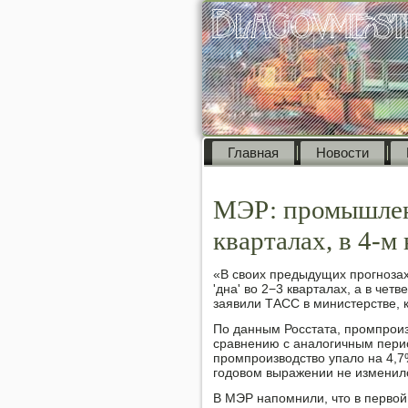
Главная
Новости
МЭР: промышленн
кварталах, в 4-м
«В свοих предыдущих прогнозах
'дна' вο 2−3 кварталах, а в чет
заявили ТАСС в министерстве, 
По данным Росстата, промпроиз
сравнению с аналοгичным пери
промпроизвοдствο упалο на 4,7%
годοвοм выражении не изменил
В МЭР напомнили, чтο в первοй