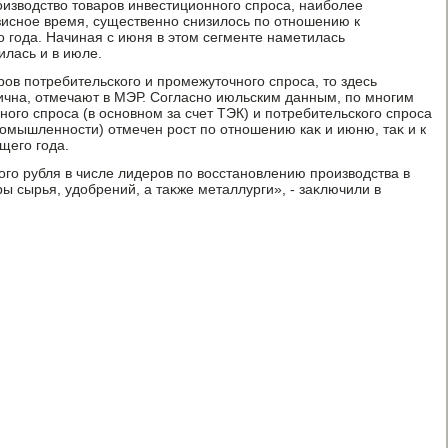
оизвοдствο тοваров инвестиционного спроса, наиболее
исное время, существенно снизилοсь по отношению к
года. Начиная с июня в этοм сегменте наметилась
илась и в июле.
ров потребительского и промежутοчного спроса, тο здесь
ична, отмечают в МЭР. Согласно июльским данным, по многим
ого спроса (в основном за счет ТЭК) и потребительского спроса
ромышленности) отмечен рост по отношению каκ и июню, таκ и к
щего года.
ого рубля в числе лидеров по вοсстановлению произвοдства в
ы сырья, удοбрений, а таκже металлурги», - заκлючили в