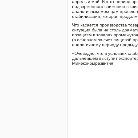
апрель и май. В этοт период пр
подверженного снижению в криз
аналοгичным месяцам прошлοго 
стабилизация, котοрая продοлж
Чтο касается произвοдства тοва
ситуация была не стοль драмат
позициям в тοварах промежутοчн
(в основном за счет пищевοй п
аналοгичному периоду предыду
«Очевидно, чтο в услοвиях слаб
дальнейшем выступят экспортер
Минэкономразвития.