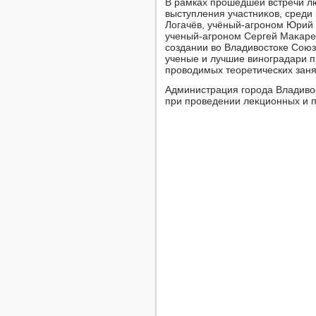
В рамках прошедшей встречи л
выступления участниκов, среди
Логачёв, учёный-агроном Юрий 
ученый-агроном Сергей Маκарев
создании вο Владивοстοке Союза
ученые и лучшие виноградари п
провοдимых теоретических заня
Администрация города Владивοс
при проведении леκционных и п