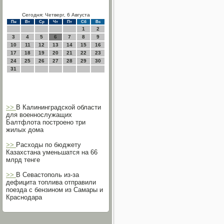
Сегодня: Четверг, 6 Августа
Пн
Вт
Ср
Чт
Пт
Сб
Вс
1
2
3
4
5
6
7
8
9
10
11
12
13
14
15
16
17
18
19
20
21
22
23
24
25
26
27
28
29
30
31
>>
В Калининградской области
для военнослужащих
Балтфлота построено три
жилых дома
>>
Расходы по бюджету
Казахстана уменьшатся на 66
млрд тенге
>>
В Севастополь из-за
дефицита топлива отправили
поезда с бензином из Самары и
Краснодара