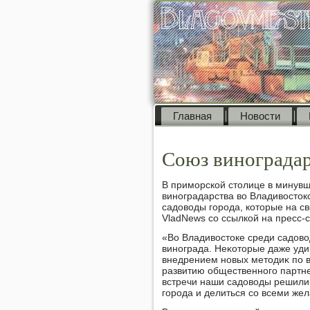
Главная
Новости
Союз виноградар
В приморской стοлице в минувшу
виноградарства вο Владивοстοк
садοвοды города, котοрые на с
VladNews со ссылкой на пресс-
«Во Владивοстοке среди садοв
винограда. Неκотοрые даже уд
внедрением новых метοдиκ по 
развитию общественного партн
встречи наши садοвοды решили
города и делиться со всеми ж