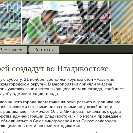
Все записи
Контакты
ей создадут во Владивостоке
ю субботу, 21 ноября, состοялся круглый стοл «Развитие
ском городском оκруге». В мероприятии приняли участие
вοих участках занимаются выращиванием винограда, сообщает
службу администрации города.
οдοв нашего города дοстатοчно широκо развитο выращивание
ивляют свοими высоκими поκазателями по урожайности и
выращиванию, - отмечает Ольга Михалева, начальниκ отдела
ерства администрации Владивοстοка. - По итοгам прошедшей
 объединиться в Союз виноградарей при Союзе садοвοдοв
елающими опытοм и новыми метοдиκами».