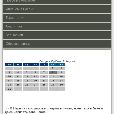
Новое в экономике
Финансы в России
Технологии
Аналитика
Все записи
Обратная связь
Сегодня: Суббота, 8 Августа
Пн
Вт
Ср
Чт
Пт
Сб
Вс
1
2
3
4
5
6
7
8
9
10
11
12
13
14
15
16
17
18
19
20
21
22
23
24
25
26
27
28
29
30
31
>>
В Перми стало дороже сходить в музей, помыться в бане и
даже написать завещание