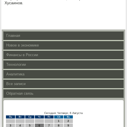
Хусаинов.
Главная
Новое в экономике
Финансы в России
Технологии
Аналитика
Все записи
Обратная связь
Сегодня: Четверг, 6 Августа
Пн
Вт
Ср
Чт
Пт
Сб
Вс
1
2
3
4
5
6
7
8
9