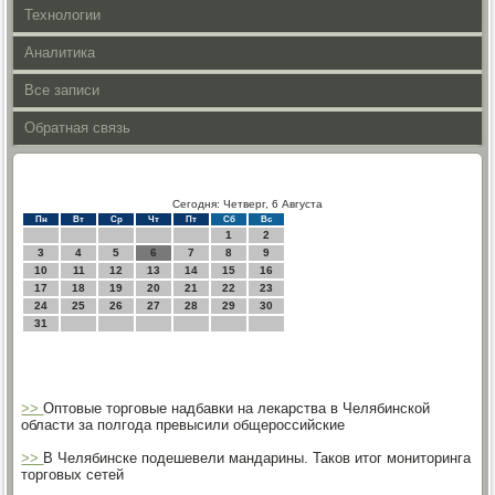
Технологии
Аналитика
Все записи
Обратная связь
Сегодня: Четверг, 6 Августа
Пн
Вт
Ср
Чт
Пт
Сб
Вс
1
2
3
4
5
6
7
8
9
10
11
12
13
14
15
16
17
18
19
20
21
22
23
24
25
26
27
28
29
30
31
>>
Оптовые торговые надбавки на лекарства в Челябинской
области за полгода превысили общероссийские
>>
В Челябинске подешевели мандарины. Таков итог мониторинга
торговых сетей