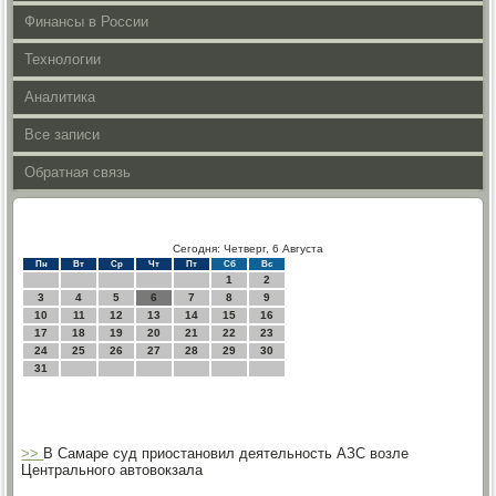
Финансы в России
Технологии
Аналитика
Все записи
Обратная связь
Сегодня: Четверг, 6 Августа
Пн
Вт
Ср
Чт
Пт
Сб
Вс
1
2
3
4
5
6
7
8
9
10
11
12
13
14
15
16
17
18
19
20
21
22
23
24
25
26
27
28
29
30
31
>>
В Самаре суд приостановил деятельность АЗС возле
Центрального автовокзала