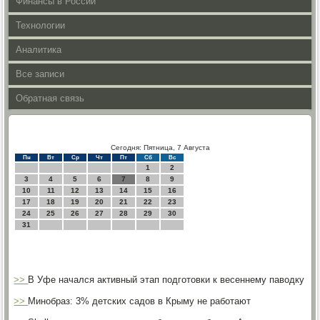
Финансы в России
Технологии
Аналитика
Все записи
Обратная связь
Сегодня: Пятница, 7 Августа
Пн
Вт
Ср
Чт
Пт
Сб
Вс
1
2
3
4
5
6
7
8
9
10
11
12
13
14
15
16
17
18
19
20
21
22
23
24
25
26
27
28
29
30
31
>>
В Уфе начался активный этап подготовки к весеннему паводку
>>
Минобраз: 3% детских садов в Крыму не работают